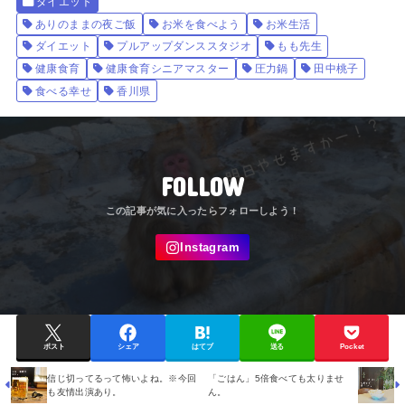
ダイエット
ありのままの夜ご飯
お米を食べよう
お米生活
ダイエット
プルアップダンススタジオ
もも先生
健康食育
健康食育シニアマスター
圧力鍋
田中桃子
食べる幸せ
香川県
FOLLOW
ポスト
シェア
はてブ
送る
Pocket
信じ切ってるって怖いよね。※今回
「ごはん」5倍食べても太りませ
も友情出演あり。
ん。