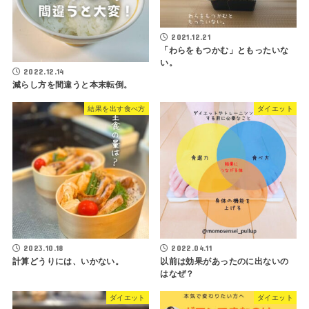
2021.12.21
「わらをもつかむ」ともったいな
い。
2022.12.14
減らし方を間違うと本末転倒。
結果を出す食べ方
ダイエット
2023.10.18
2022.04.11
計算どうりには、いかない。
以前は効果があったのに出ないの
はなぜ？
ダイエット
ダイエット