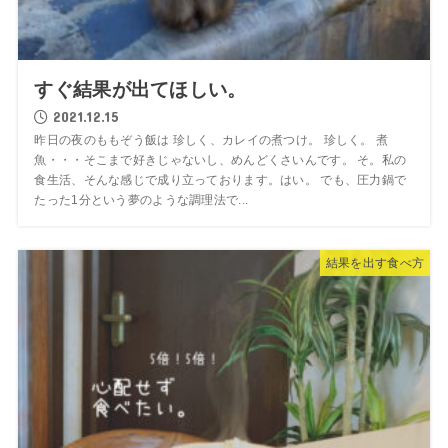
すぐ結果が出てほしい。
2021.12.15
昨日の夜のももぞう飯は 珍しく、カレイの煮つけ。 珍しく。 煮
魚・・・そこまで好きじゃないし、めんどくさいんです。 そ。私の
食生活、そんな感じで成り立っております。はい。 でも、圧力鍋で
たった1分という夢のような調理法で...
結果を出す食べ方