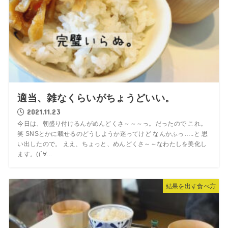
適当、雑なくらいがちょうどいい。
2021.11.23
今日は、朝盛り付けるんがめんどくさ～～～っ。だったので これ。
笑 SNSとかに載せるのどうしようか迷ってけど なんかふっ…..と 思
い出したので。 ええ、ちょっと、めんどくさ～～なわたしを美化し
ます。((´∀...
結果を出す食べ方