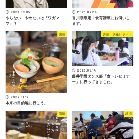
2023.09.05
2023.04.26
やらない、やめないは「ワガマ
香川県限定！食育講演にお伺いし
マ」？
ます。
講演
講演・講座レポート
2023.06.14
藤井学園ダンス部「食トレセミナ
ー」に行ってきました。
2024.01.14
本来の目的地に行こう。
講演
講演