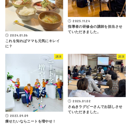
2025.11.24
指導者の研修会の講師を担当させ
ていただきました。
2024.01.06
これを知ればママも元気にキレイ
に？
講演
講演
2026.01.02
さぬきラグビーさんでお話しさせ
ていただきました。
2023.09.09
痩せたいならニートを増やせ！