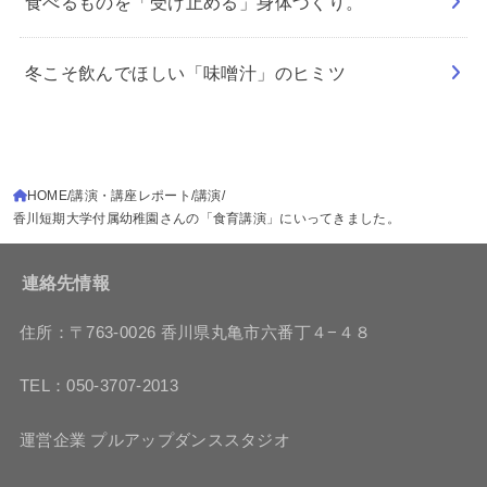
食べるものを「受け止める」身体づくり。
冬こそ飲んでほしい「味噌汁」のヒミツ
HOME
講演・講座レポート
講演
香川短期大学付属幼稚園さんの「食育講演」にいってきました。
連絡先情報
住所：〒763-0026 香川県丸亀市六番丁４−４８
TEL：050-3707-2013
運営企業 プルアップダンススタジオ