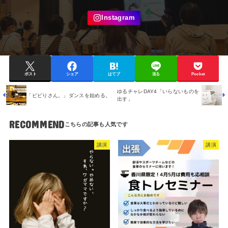
ポスト
シェア
はてブ
送る
Pocket
ゆるチャレDAY4「いらないものを
「ビビりさん。」ダンスを始める。
出す」
RECOMMEND
講演
講演