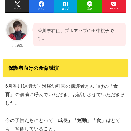
ポスト
シェア
はてブ
送る
Pocket
香川県在住、プルアップの田中桃子で
す。
もも先生
保護者向けの食育講演
6月香川短期大学附属幼稚園の保護者さん向けの
「食
育」
の講演に呼んでいただき、お話しさせていただきま
した。
今の子供たちにとって「
成長」「運動」「食」
はとて
も、関係していること。