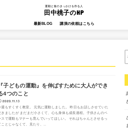
運動と食のきっかけを作る人
田中桃子のHP
最新BLOG
講演の依頼はこちら
『子どもの運動』を伸ばすために大人ができ
る4つのこと
2020.11.13
今週もすくすく教室。 元気に運動しました。 昨日もお話しさせていた
だきましたが まだまだ小さくて、心も身体も成長過程。子供さんのペ
ースで運動もマナーも育んでいってほしい。 それはちゃんとさせるっ
てことじゃなくて、見たり、...